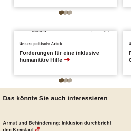
Go
Go
Go
to
to
to
page
page
page
1
2
3
Unsere politische Arbeit
U
of
of
of
Forderungen für eine inklusive
3
3
3
humanitäre Hilfe
of
of
of
the
the
the
Go
Go
Go
carousel.
carousel.
carousel.
to
to
to
Das könnte Sie auch interessieren
page
page
page
1
2
3
of
of
of
Armut und Behinderung: Inklusion durchbricht
3
3
3
den Kreislauf