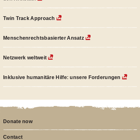
of
of
of
the
the
the
Twin Track Approach
carousel.
carousel.
carousel.
Menschenrechtsbasierter Ansatz
Netzwerk weltweit
Inklusive humanitäre Hilfe: unsere Forderungen
Donate now
Contact