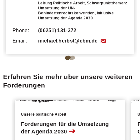
Leitung Politische Arbeit, Schwerpunktthemen:
Umsetzung der UN-
Behindertenrechtskonvention, inklusive
Umsetzung der Agenda 2030
Phone:
(06251) 131-372
Email:
michael.herbst@cbm.de
Go
Go
to
to
Erfahren Sie mehr über unsere weiteren
page
page
Forderungen
1
2
of
of
2
2
Unsere politische Arbeit
of
of
U
Forderungen für die Umsetzung
the
the
der Agenda 2030
carousel.
carousel.