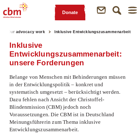
Donate
Quick
Jump
Jump
Jump
Jump
Navigation
to
to
to
to
Our advocacy work
Inklusive Entwicklungszusammenarbeit
Main
Main
Search
Footer
Content
Menu
Inklusive
Entwicklungszusammenarbeit:
unsere Forderungen
Belange von Menschen mit Behinderungen müssen
in der Entwicklungspolitik – konkret und
systematisch umgesetzt – berücksichtigt werden.
Dazu fehlen nach Ansicht der Christoffel-
Blindenmission (CBM) jedoch noch
Voraussetzungen. Die CBM ist in Deutschland
Meinungsführerin zum Thema inklusive
Entwicklungszusammenarbeit.